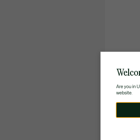
Welco
Are you in 
website.