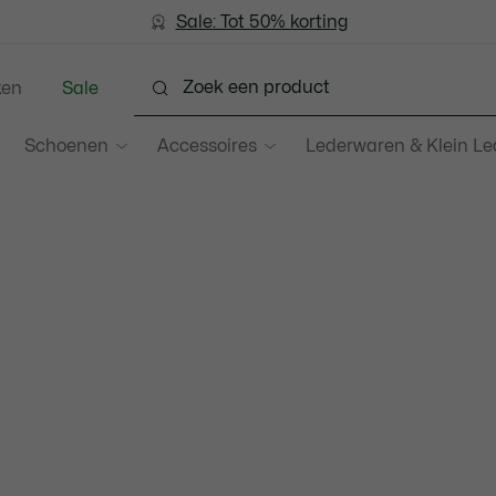
Sale: Tot 50% korting
Sale: Tot 50% korting
ken
Sale
Schoenen
Accessoires
Lederwaren & Klein L