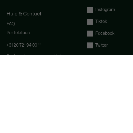
Instagram
Hulp & Contact
Tiktok
FAQ
Per telefoon
Facebook
+31 20 721 94 00 *
*
Twitter
Om in contact te komen met het
Lacoste team: Onze klantenservice
is bereikbaar van maandag tot en
met vrijdag van 10.00 tot 18.00 uur.
*
*De kosten hangen af van jouw
locatie en provider.
Via Email
Herroepingsrecht