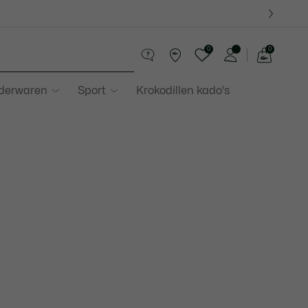
0
0
See
my
ederwaren
Sport
Krokodillen kado's
shopping
bag