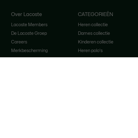
Over Lacoste
CATEGORIEËN
Lacoste Members
Heren collectie
De Lacoste Groep
Dames collectie
Careers
Kinderen collectie
Merkbescherming
Heren polo's
Dames polo's
Schoenen shop
Lacoste Sport
Trainingspakken
Dames handtassen