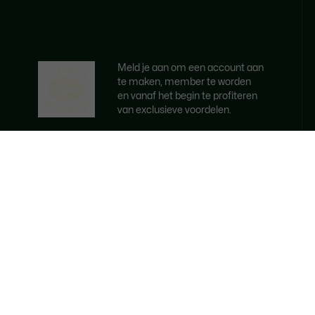
Meld je aan om een account aan
te maken, member te worden
en vanaf het begin te profiteren
van exclusieve voordelen.
E-mailadres