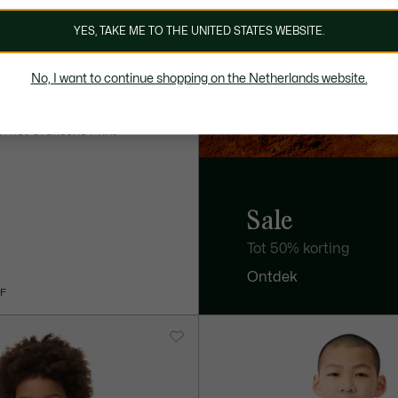
YES, TAKE ME TO THE UNITED STATES WEBSITE.
No, I want to continue shopping on the Netherlands website.
€
t met Grafische Print
Sale
Tot 50% korting
Ontdek
EF