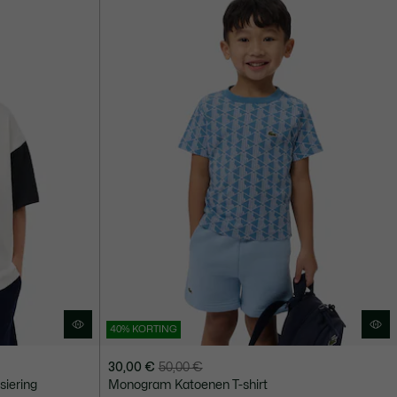
€
40% KORTING
30,00 €
50,00 €
Prijs
Originele
siering
Monogram Katoenen T-shirt
na
prijs