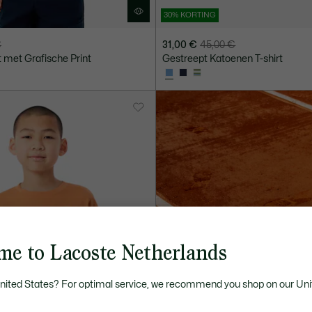
30% KORTING
€
31,00 €
45,00 €
Prijs
Originele
t met Grafische Print
Gestreept Katoenen T-shirt
na
prijs
korting:
vóór
31,00
korting:
€
45,00
€
me to Lacoste Netherlands
United States? For optimal service, we recommend you shop on our Uni