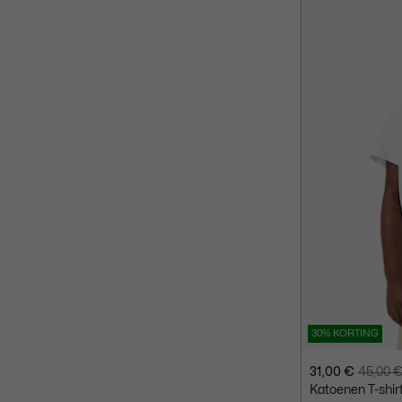
€
30% KORTING
31,00 €
45,00 
Prijs
Originele
Katoenen T-shir
na
prijs