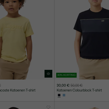
40% KORTING
€
30,00 €
50,00 €
Prijs
Originele
coste Katoenen T-shirt
Katoenen Colourblock T-shirt
na
prijs
korting:
vóór
30,00
korting:
€
50,00