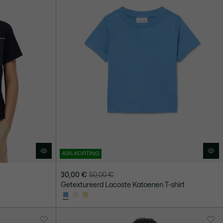
40% KORTING
30,00 €
50,00 €
Prijs
Originele
Getextureerd Lacoste Katoenen T-shirt
na
prijs
korting:
vóór
30,00
korting:
€
50,00