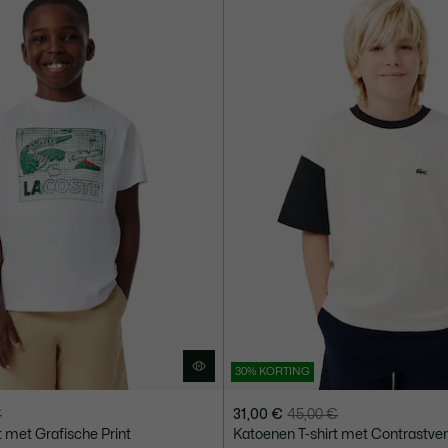
€
30% KORTING
€
31,00 €
45,00 €
Prijs
Originele
t met Grafische Print
Katoenen T-shirt met Contrastver
na
prijs