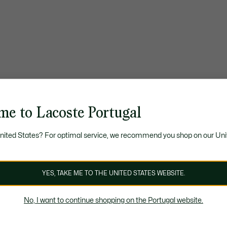
me to Lacoste Portugal
United States? For optimal service, we recommend you shop on our Uni
YES, TAKE ME TO THE UNITED STATES WEBSITE.
No, I want to continue shopping on the Portugal website.