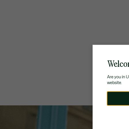
Welco
Are you in 
website.