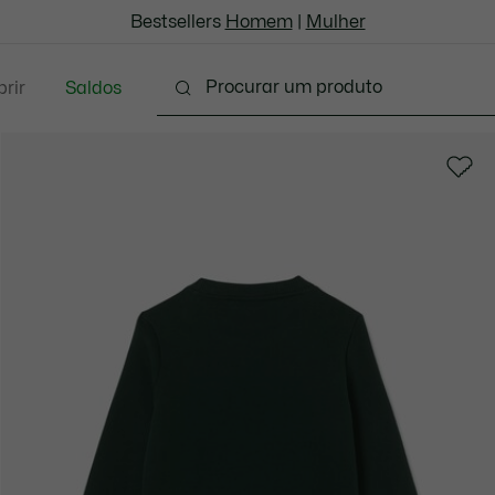
Bestsellers
Homem
|
Mulher
rir
Saldos
bes - 3-24M
Criança - 2-7 anos
Crianças - 8-16 a