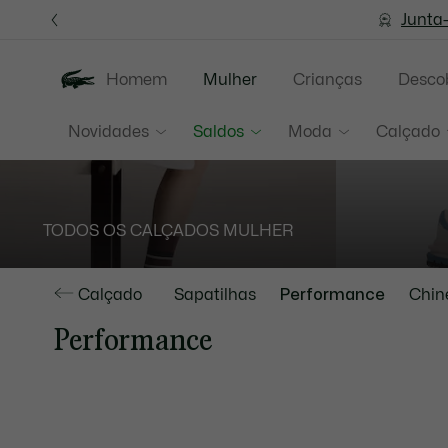
Banners
de
Junta
informação
Homem
Mulher
Crianças
Descob
Novidades
Saldos
Moda
Calçado
TODOS OS CALÇADOS MULHER
Calçado
Sapatilhas
Performance
Chin
Performance