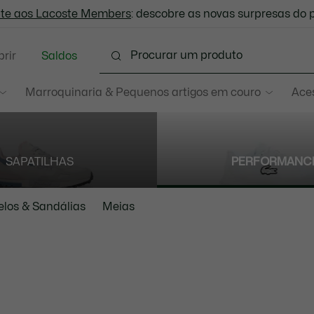
-te aos Lacoste Members
Trocas gratuitas
: descobre as novas surpresas do 
no prazo de 30 dias.*
rir
Saldos
Marroquinaria & Pequenos artigos em couro
Aces
SAPATILHAS
PERFORMANC
elos & Sandálias
Meias