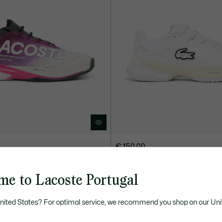
€ 150.00
s AG-LT25 Lite para Mulher
Calçado de Ténis AG-LT Ultra par
me to Lacoste Portugal
United States? For optimal service, we recommend you shop on our Uni