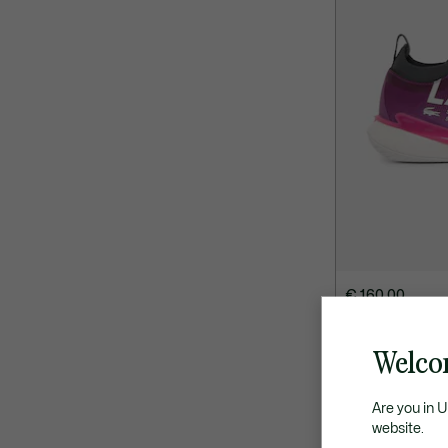
€ 160.00
Calçado de Téni
Welco
NOVA COLEÇÃO
Are you in 
website.