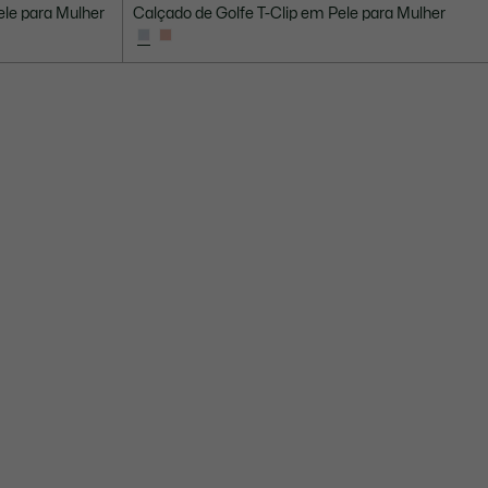
Preço
Preço
ele para Mulher
Calçado de Golfe T-Clip em Pele para Mulher
após
original
desconto:
antes
€
do
84.00
desconto:
€
120.00