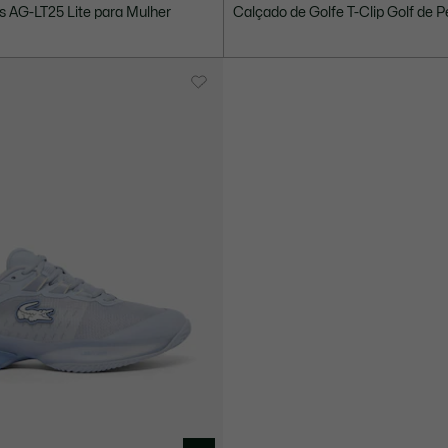
Preço
Preço
s AG-LT25 Lite para Mulher
Calçado de Golfe T-Clip Golf de P
após
original
desconto:
antes
€
do
84.00
desconto:
€
120.00