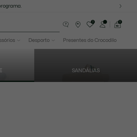
programa.
0
0
See
my
sórios
Desporto
Presentes do Crocodilo
shopping
bag
E
SANDÁLIAS