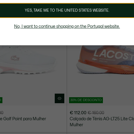
YES, TAKE ME TO THE UNITED STATES WEBSITE.
No, I want to continue shopping on the Portugal website.
O
30% DE DESCONTO
00
€ 112.00
€ 160.00
Preço
Preço
e Golf Point para Mulher
Calçado de Ténis AG-LT25 Lite Cl
após
original
Mulher
desconto:
antes
€
do