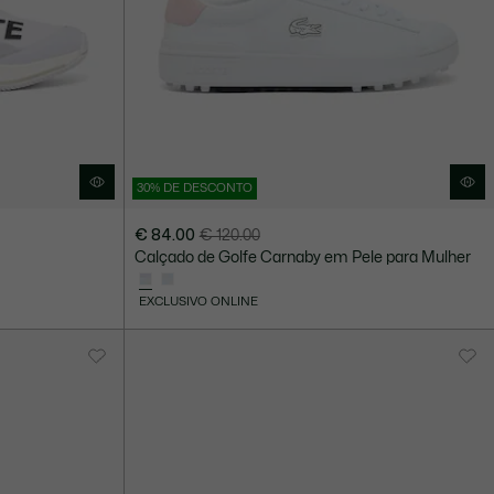
30% DE DESCONTO
€ 84.00
€ 120.00
Preço
Preço
Calçado de Golfe Carnaby em Pele para Mulher
após
original
desconto:
antes
EXCLUSIVO ONLINE
€
do
84.00
desconto:
€
120.00