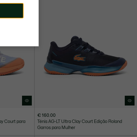
€ 160.00
ay Court para
Ténis AG-LT Ultra Clay Court Edição Roland
Garros para Mulher