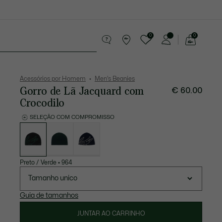
0
0
See
my
equenos artigos em couro
Desporto
shopping
bag
Acessórios por Homem
Men's Beanies
Gorro de Lã Jacquard com
€ 60.00
Crocodilo
SELEÇÃO COM COMPROMISSO
Lista
de
variações
Preto / Verde
•
964
Tamanho unico
Guia de tamanhos
JUNTAR AO CARRINHO