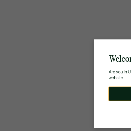
Welco
Are you in 
website.