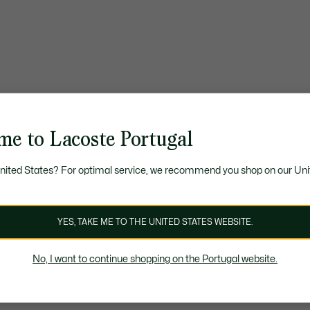
me to Lacoste Portugal
United States? For optimal service, we recommend you shop on our Uni
YES, TAKE ME TO THE UNITED STATES WEBSITE.
No, I want to continue shopping on the Portugal website.