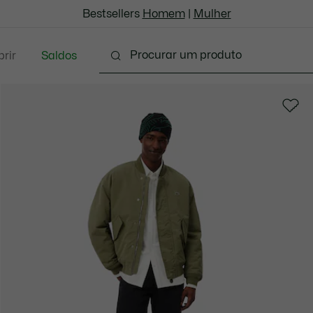
Bestsellers
Homem
|
Mulher
rir
Saldos
oda
Calçado
Acessórios
Marroquinaria & P