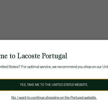
me to Lacoste Portugal
United States? For optimal service, we recommend you shop on our Uni
YES, TAKE ME TO THE UNITED STATES WEBSITE.
No, I want to continue shopping on the Portugal website.