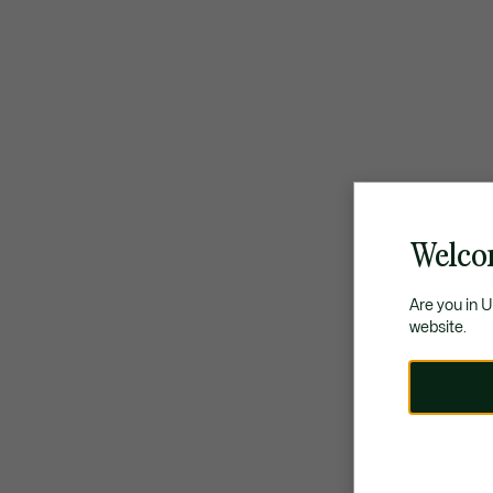
Welco
Are you in 
website.