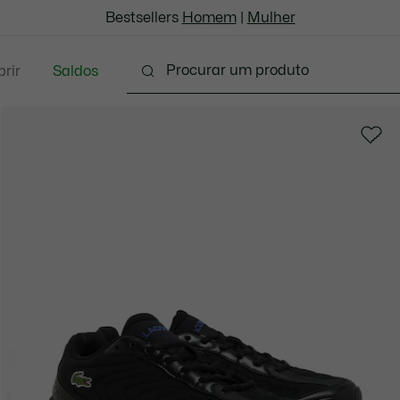
Bestsellers
Homem
|
Mulher
rir
Saldos
oda
Calçado
Acessórios
Marroquinaria & P