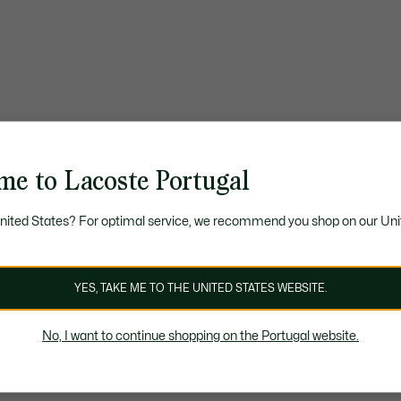
me to Lacoste Portugal
United States? For optimal service, we recommend you shop on our Uni
YES, TAKE ME TO THE UNITED STATES WEBSITE.
No, I want to continue shopping on the Portugal website.