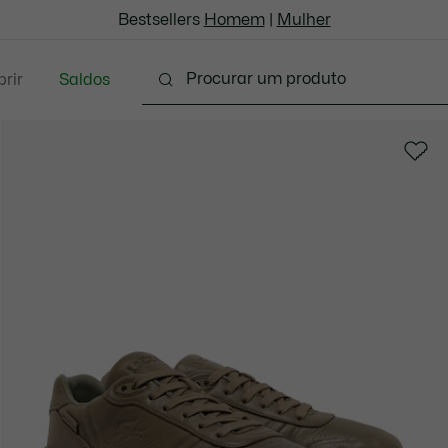
Bestsellers
Homem
|
Mulher
rir
Saldos
oda
Calçado
Acessórios
Marroquinaria & P