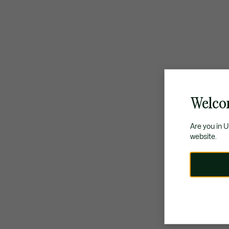
Welco
Are you in 
website.