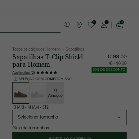
0
0
See
my
equenos artigos em couro
Desporto
shopping
bag
Todos os calçados Homem
Sapatilhas
Sapatilhas T-Clip Shield
€ 98.00
para Homem
Preço
Preço
€ 140.00
após
original
desconto:
antes
30% DE DESCONTO
€
do
Avaliações (2)
98.00
descont
€
SELEÇÃO COM COMPROMISSO
140.00
Lista
de
variações
+1
Variação
KHAKI / KHAKI
•
3T2
Selecionar tamanho
Guia de tamanhos