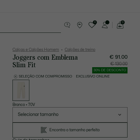
0
0
See
my
equenos artigos em couro
Desporto
shopping
bag
Calças e Calções Homem
Calções de treino
Joggers com Emblema
€ 91.00
Slim Fit
Preço
Preço
€ 130.00
após
original
desconto:
antes
30% DE DESCONTO
€
do
91.00
descont
SELEÇÃO COM COMPROMISSO
EXCLUSIVO ONLINE
€
Lista
130.00
de
variações
Branco
•
70V
Selecionar tamanho
Encontra o tamanho perfeito