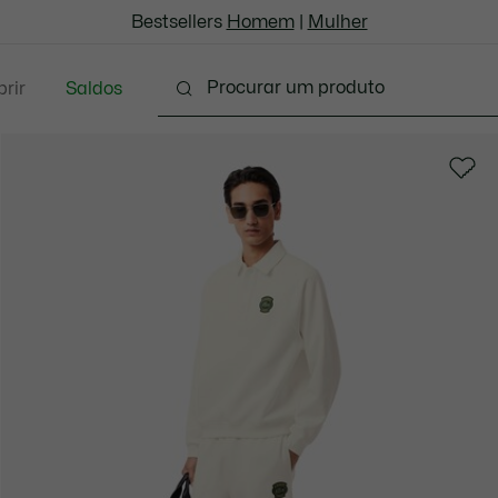
Bestsellers
Homem
|
Mulher
rir
Saldos
oda
Calçado
Acessórios
Marroquinaria & P