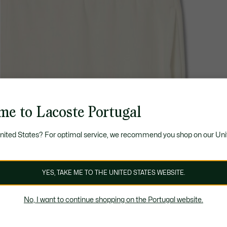
me to Lacoste Portugal
United States? For optimal service, we recommend you shop on our Uni
YES, TAKE ME TO THE UNITED STATES WEBSITE.
No, I want to continue shopping on the Portugal website.