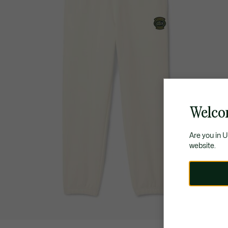
Welco
Are you in 
website.