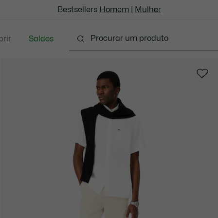
Bestsellers
Homem
|
Mulher
rir
Saldos
oda
Calçado
Acessórios
Marroquinaria & P