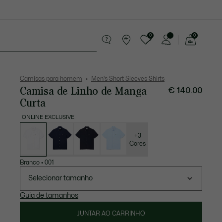
0
0
See
my
equenos artigos em couro
Desporto
shopping
bag
Camisas para homem
Men's Short Sleeves Shirts
Camisa de Linho de Manga
€ 140.00
Curta
ONLINE EXCLUSIVE
Lista
de
variações
+3
Cores
Branco
•
001
Selecionar tamanho
Guia de tamanhos
JUNTAR AO CARRINHO