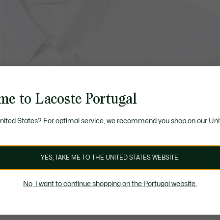
me to Lacoste Portugal
United States? For optimal service, we recommend you shop on our Uni
YES, TAKE ME TO THE UNITED STATES WEBSITE.
No, I want to continue shopping on the Portugal website.