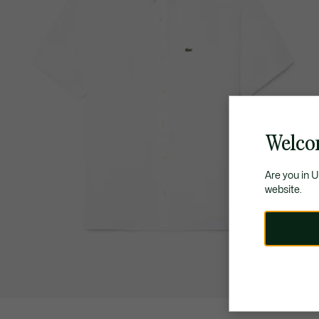
Welco
Are you in 
website.