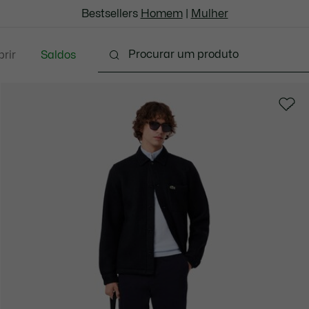
Bestsellers
Homem
|
Mulher
rir
Saldos
oda
Calçado
Acessórios
Marroquinaria & P