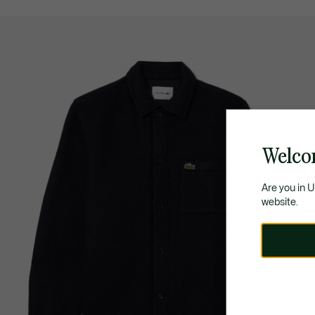
Welco
Are you in 
website.