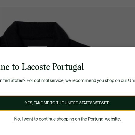
me to Lacoste Portugal
United States? For optimal service, we recommend you shop on our Uni
YES, TAKE ME TO THE UNITED STATES WEBSITE.
No, I want to continue shopping on the Portugal website.