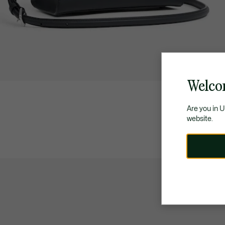
Welco
Are you in 
website.