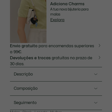
Adiciona Charms
A tua nova bijuteria para
malas
Explora
Envio gratuito
para encomendas superiores
a 99€.
Devoluções e trocas
gratuitas no prazo de
30 dias.
Descrição
Referência NF4761DZ
Composição
Um design elegante com uma pega ergonómica e
alça de ombro: transporte a Mala Daily City como
Outside:Pvc (100%)
Seguimento
quiser, na mão ou ao ombro para maior conforto. A
tela resistente e a capacidade prática fazem dela a