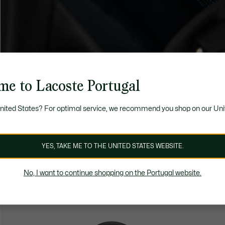
me to Lacoste Portugal
United States? For optimal service, we recommend you shop on our Uni
YES, TAKE ME TO THE UNITED STATES WEBSITE.
No, I want to continue shopping on the Portugal website.