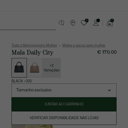
0
0
See
my
sórios
Desporto
Presentes do Crocodilo
shopping
bag
Toda a Marroquinaria Mulher
Malas e sacos para mulher
Mala Daily City
€ 170.00
Lista
de
variações
+2
Variações
BLACK
•
000
Tamanho exclusivo
JUNTAR AO CARRINHO
VERIFICAR DISPONIBILIDADE NAS LOJAS