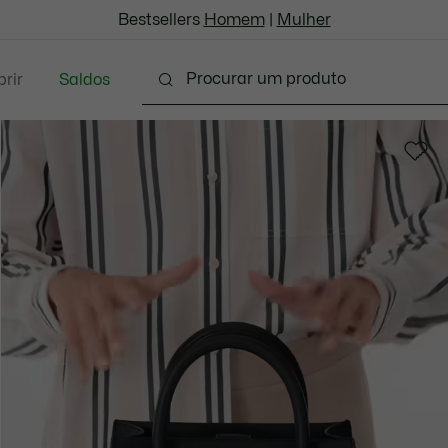
Bestsellers
Homem
|
Mulher
rir
Saldos
Marroquinaria & Pequenos artigos em couro
Aces