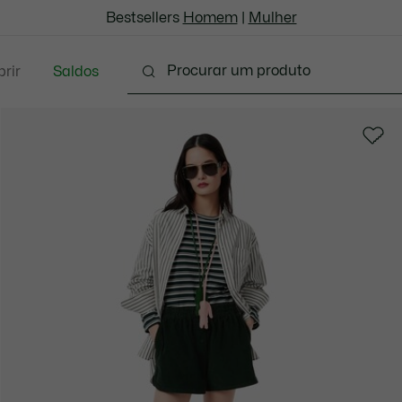
Bestsellers
Homem
|
Mulher
rir
Saldos
Marroquinaria & Pequenos artigos em couro
Aces