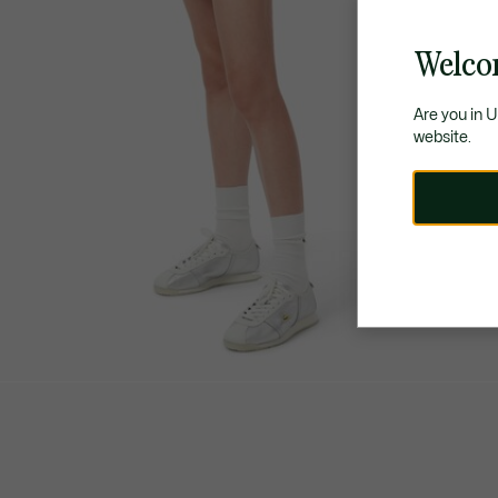
Welco
Are you in 
website.