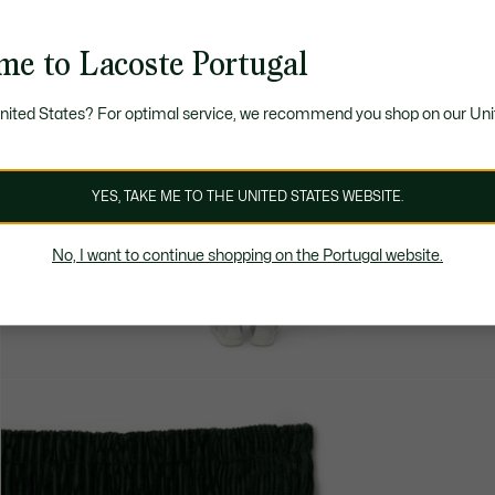
me to Lacoste Portugal
United States? For optimal service, we recommend you shop on our Uni
YES, TAKE ME TO THE UNITED STATES WEBSITE.
No, I want to continue shopping on the Portugal website.