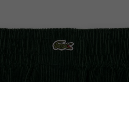
Calções de Bombazina Wide Fit
Trocas e devoluções
gratuitas