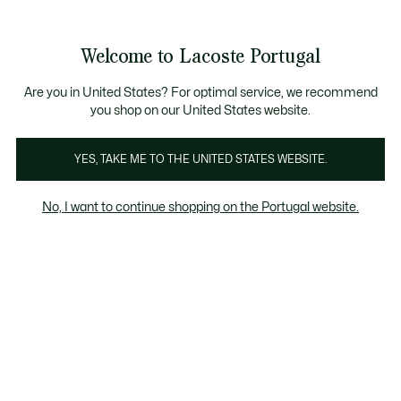
Banners
de
 Members
: descobre as novas surpresas do programa.
Trocas gratuitas
no prazo de 30 dias.*
informação
Welcome to Lacoste Portugal
See
0
0
my
shopping
bag
Are you in United States? For optimal service, we recommend
you shop on our United States website.
Polos Mulher Verdes
Manga Curta
Manga Compri
YES, TAKE ME TO THE UNITED STATES WEBSITE.
No, I want to continue shopping on the Portugal website.
Polos Mulher Verdes