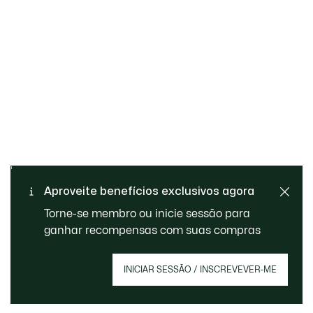
Trocas e devoluções
Pagamento seguro
gratuitas
Entrega Standard - Gratuita
Aproveite benefícios exclusivos agora
Ajuda
a partir de 99€
Torne-se membro ou inicie sessão para
ganhar recompensas com suas compras
Inscreve-te para criares a tua conta, tornares-
INICIAR SESSÃO / INSCREVEVER-ME
te membro e beneficiares de benefícios
exclusivos desde o início.