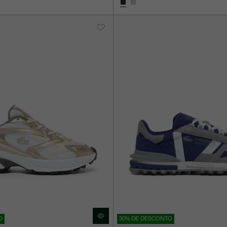
desconto:
antes
€
do
77.00
desconto:
€
110.00
O
30% DE DESCONTO