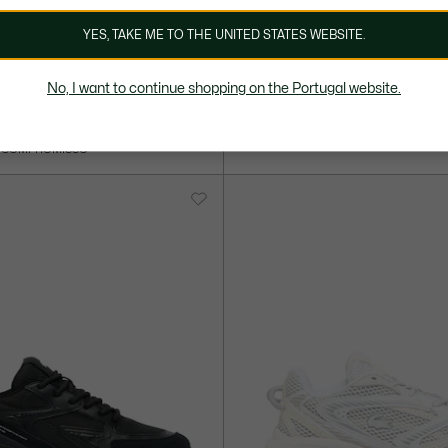
YES, TAKE ME TO THE UNITED STATES WEBSITE.
O
40% DE DESCONTO
No, I want to continue shopping on the Portugal website.
00
€ 78.00
€ 130.00
Preço
Preço
 Neo Shot para Mulher
Sapatilhas L003 Neo Shot para
após
original
desconto:
antes
 COMPROMISSO
€
do
78.00
desconto:
€
130.00