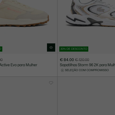
O
30% DE DESCONTO
00
€ 84.00
€ 120.00
Preço
Preço
 Active Evo para Mulher
Sapatilhas Storm 96 2K para Mul
após
original
SELEÇÃO COM COMPROMISSO
desconto:
antes
€
do
84.00
desconto:
€
120.00