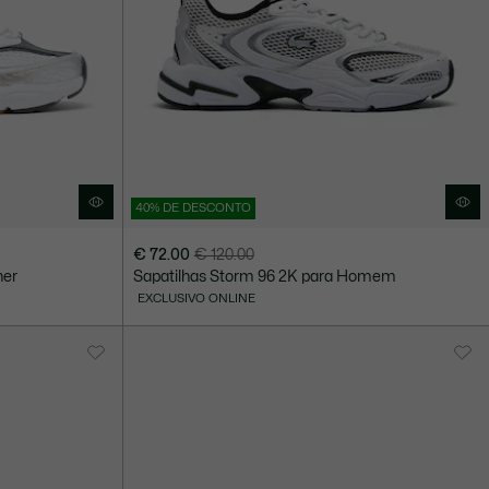
40% DE DESCONTO
€ 72.00
€ 120.00
Preço
Preço
her
Sapatilhas Storm 96 2K para Homem
após
original
EXCLUSIVO ONLINE
desconto:
antes
€
do
72.00
desconto:
€
120.00