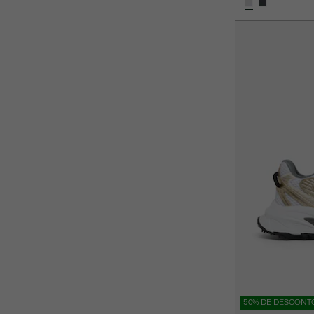
desconto:
antes
€
do
91.00
desconto:
€
130.00
50% DE DESCONT