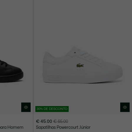
€
110.00
30% DE DESCONTO
€ 45.00
€ 65.00
Preço
Preço
e para Homem
Sapatilhas Powercourt Júnior
após
original