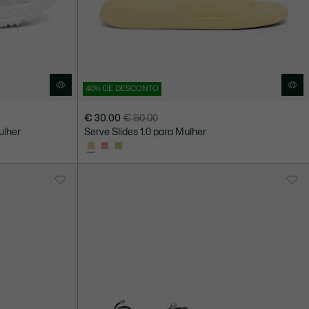
40% DE DESCONTO
€ 30.00
€ 50.00
Preço
Preço
ulher
Serve Slides 1.0 para Mulher
após
original
desconto:
antes
€
do
30.00
desconto:
€
50.00