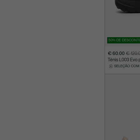
50% DE DESCONT
€ 60.00
€ 120.
Preço
Preço
Ténis L003 Evo
após
original
SELEÇÃO COM
desconto:
antes
€
do
60.00
desconto:
€
120.00