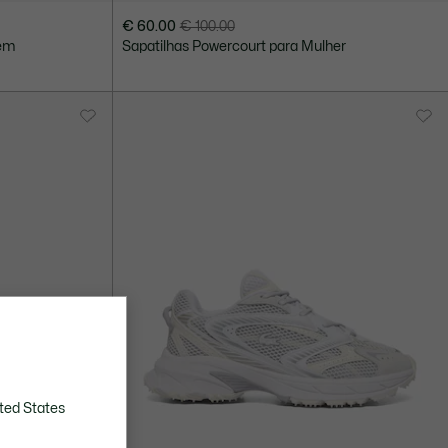
€ 60.00
€ 100.00
Preço
Preço
mem
Sapatilhas Powercourt para Mulher
após
original
desconto:
antes
€
do
60.00
desconto:
€
100.00
ted States