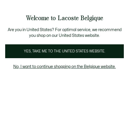
Informatiebanners
CHANCE - Ontdek een selectie afgeprijsde artikelen.
LAST CHANCE - Ontdek een selectie afgeprijsde a
Welcome to Lacoste Belgique
See
0
0
my
NL
shopping
bag
Are you in United States? For optimal service, we recommend
you shop on our United States website.
YES, TAKE ME TO THE UNITED STATES WEBSITE.
EAUS ONDER
CADEAUS ONDER
UITZONDER
No, I want to continue shopping on the Belgique website.
€100
€150
CADEA
Cadeaus Heren onder 150 euros
Last chance
Het kortingspercentage dat wordt
weergegeven op "Laatste kans" producten,