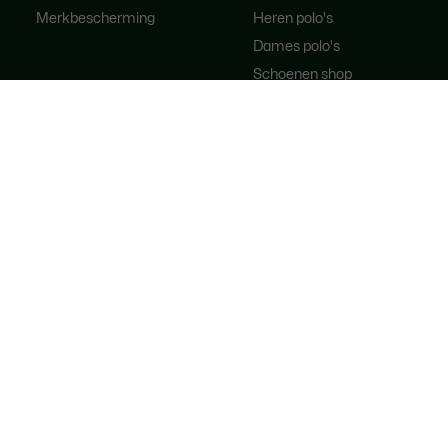
Merkbescherming
Heren polo's
Dames polo's
Schoenen shop
Lacoste Sport
Trainingspakken
Dames handtassen