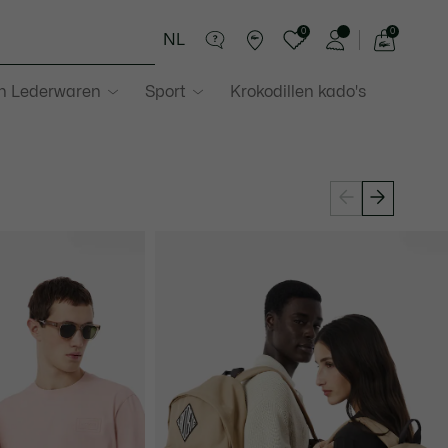
0
0
NL
See
my
in Lederwaren
Sport
Krokodillen kado's
shopping
bag