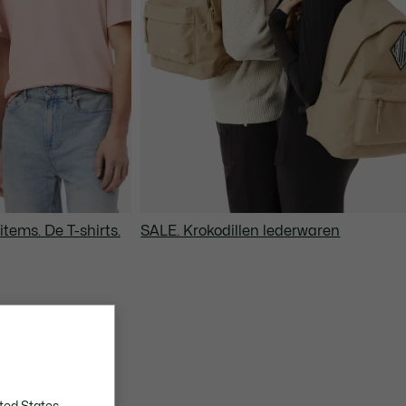
tems. De T-shirts.
SALE. Krokodillen lederwaren