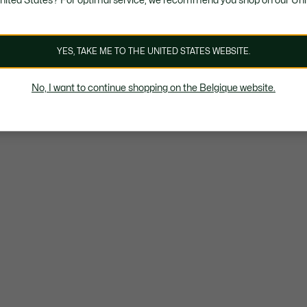
United States? For optimal service, we recommend you shop on our Uni
YES, TAKE ME TO THE UNITED STATES WEBSITE.
No, I want to continue shopping on the Belgique website.