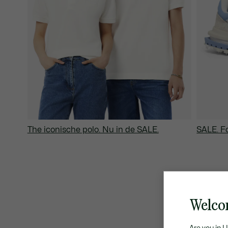
The iconische polo. Nu in de SALE.
SALE. Fo
Welco