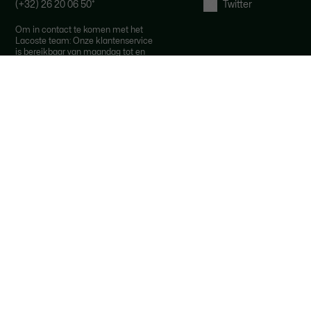
(+32) 26 20 06 50
*
Twitter
Om in contact te komen met het
Lacoste team: Onze klantenservice
is bereikbaar van maandag tot en
met vrijdag van 10.00 tot 18.00 uur.
*
*De kosten hangen af van jouw
locatie en provider.
Via Email
Herroepingsrecht