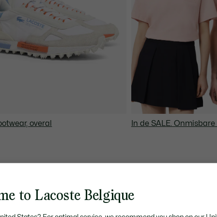
otwear, overal
In de SALE. Onmisbare i
me to Lacoste Belgique