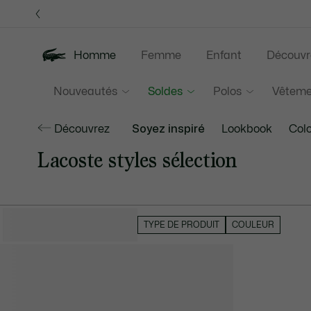
Bannières
d’information
Homme
Femme
Enfant
Découvr
Nouveautés
Soldes
Polos
Vêteme
Découvrez
Soyez inspiré
Lookbook
Colo
Lacoste styles sélection
MASQUER LES FILTRES
TYPE DE PRODUIT
COULEUR