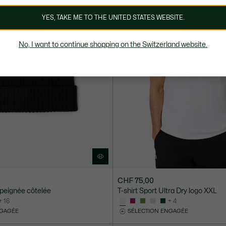
YES, TAKE ME TO THE UNITED STATES WEBSITE.
No, I want to continue shopping on the Switzerland website.
CHF 75,00
 peignée côtelée
T-shirt Sport Ultra Dry logo XXL
+ 16
+ 4
NGAGÉE
SÉLECTION ENGAGÉE