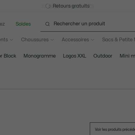
Devenez Lacoste Member!
Soldes jusqu'à -50%
Retours gratuits
ez
Soldes
nts
Chaussures
Accessoires
Sacs & Petite
r Block
Monogramme
Logos XXL
Outdoor
Mini 
Voir les produits précéd