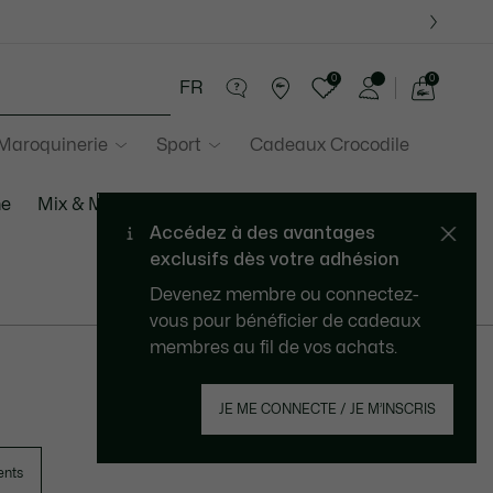
0
0
FR
Voir
mon
 Maroquinerie
Sport
Cadeaux Crocodile
panier
me
Mix & Match
Sacs Mix & Match
352 résultats
ents