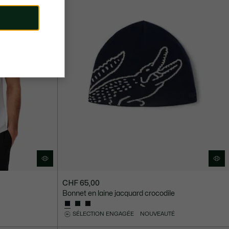
CHF 65,00
Bonnet en laine jacquard crocodile
SÉLECTION ENGAGÉE
NOUVEAUTÉ