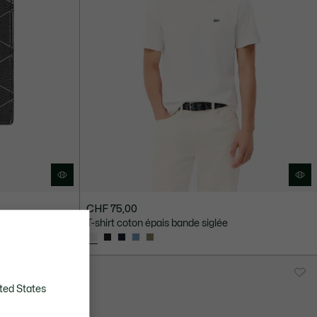
CHF 75,00
T-shirt coton épais bande siglée
ted States