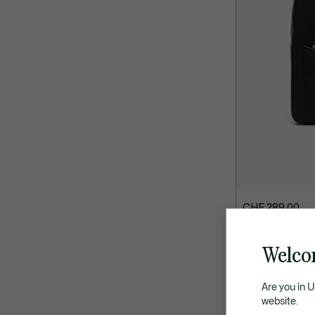
CHF 289,00
Sac à dos Chant
Welco
Are you in 
website.