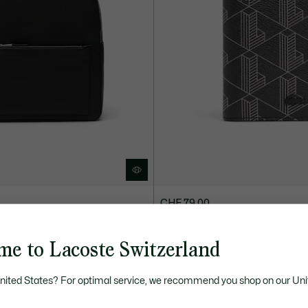
CHF 79,00
aco en cuir piqué
Porte-cartes vertical The Blend
me to Lacoste Switzerland
United States? For optimal service, we recommend you shop on our Uni