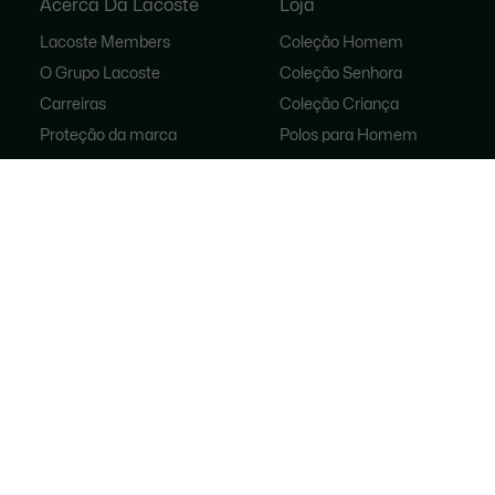
Acerca Da Lacoste
Loja
Lacoste Members
Coleção Homem
O Grupo Lacoste
Coleção Senhora
Carreiras
Coleção Criança
Proteção da marca
Polos para Homem
Polos para Mulher
Loja De Calçado
Lacoste Sport
Fatos De Treino
Malas para mulher