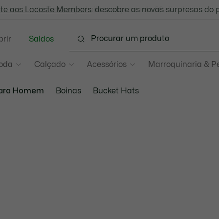
-te aos Lacoste Members
Trocas gratuitas
: descobre as novas surpresas do 
no prazo de 30 dias.*
rir
Saldos
oda
Calçado
Acessórios
Marroquinaria & P
para Homem
Boinas
Bucket Hats