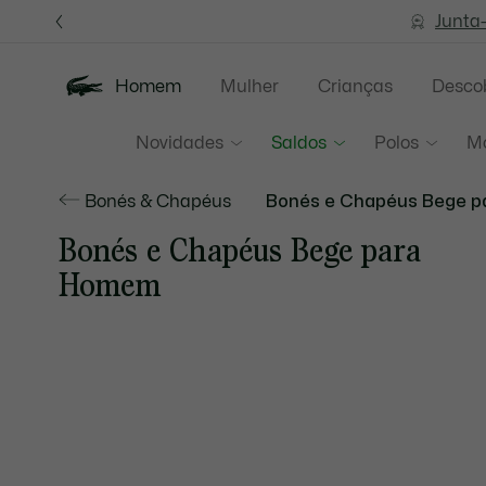
Banners
de
Junta
informação
Homem
Mulher
Crianças
Descob
Novidades
Saldos
Polos
M
Bonés & Chapéus
Bonés e Chapéus Bege 
Bonés e Chapéus Bege para
Homem