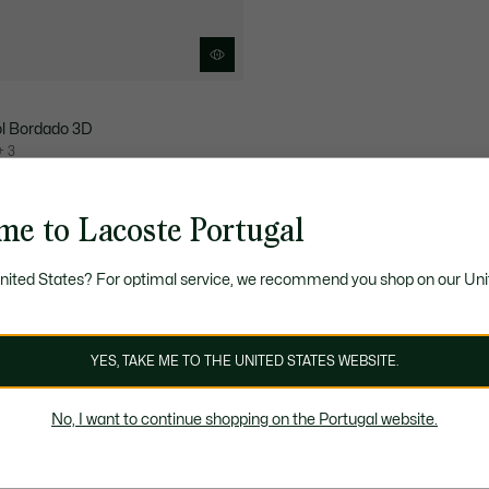
l Bordado 3D
+ 3
 COMPROMISSO
me to Lacoste Portugal
United States? For optimal service, we recommend you shop on our Uni
YES, TAKE ME TO THE UNITED STATES WEBSITE.
No, I want to continue shopping on the Portugal website.