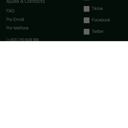
Ajuda & Contacto
Tiktok
FAQ
Por Email
Facebook
Por telefone
Twitter
(+351) 210 608 186
A nossa equipa de apoio ao cliente
está disponível de segunda a sexta-
feira, das 9h às 17h.
Direito de livre resolução