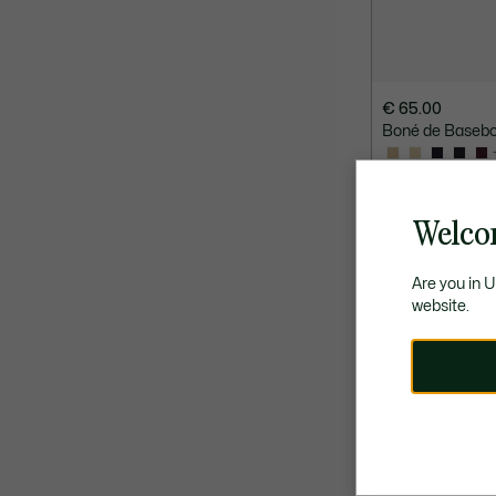
€ 65.00
Boné de Basebo
SELEÇÃO COM
Welco
Are you in 
website.