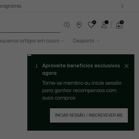
programa.
0
0
See
my
equenos artigos em couro
Desporto
shopping
bag