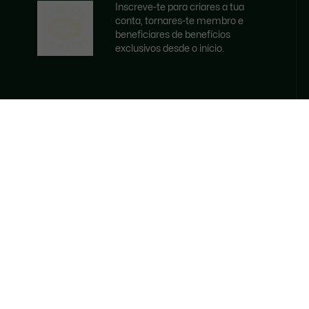
Inscreve-te para criares a tua
conta, tornares-te membro e
beneficiares de benefícios
exclusivos desde o início.
E-mail
TORNAR-SE MEMBRO