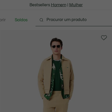
Bestsellers
Homem
|
Mulher
rir
Saldos
oda
Calçado
Acessórios
Marroquinaria & P