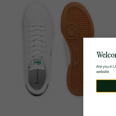
Welco
Are you in 
website.