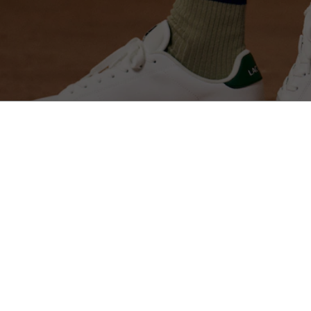
Sapatilhas Carnaby Cup de Pele para Home
Descubra também