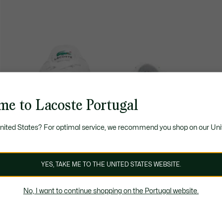
me to Lacoste Portugal
United States? For optimal service, we recommend you shop on our Uni
YES, TAKE ME TO THE UNITED STATES WEBSITE.
No, I want to continue shopping on the Portugal website.