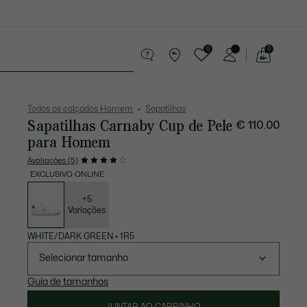
0
0
See
my
equenos artigos em couro
Desporto
shopping
bag
Todos os calçados Homem
Sapatilhas
Sapatilhas Carnaby Cup de Pele
€ 110.00
para Homem
Avaliações (5)
EXCLUSIVO ONLINE
Lista
de
variações
+5
Variações
WHITE/DARK GREEN
•
1R5
Selecionar tamanho
Guia de tamanhos