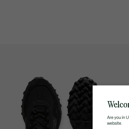
Welco
Are you in 
website.