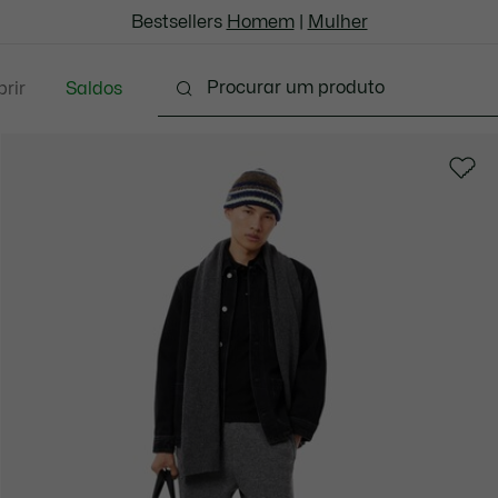
Bestsellers
Homem
|
Mulher
rir
Saldos
oda
Calçado
Acessórios
Marroquinaria & P