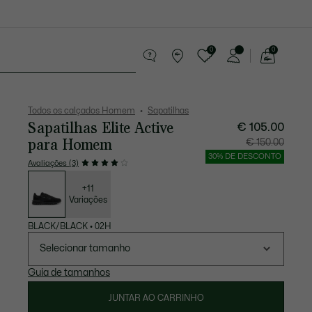
0
0
See
my
equenos artigos em couro
Desporto
shopping
bag
Todos os calçados Homem
Sapatilhas
Sapatilhas Elite Active
€ 105.00
para Homem
Preço
Preço
€ 150.00
após
original
desconto:
antes
30% DE DESCONTO
€
do
Avaliações (3)
105.00
descont
Lista
€
de
150.00
variações
+11
Variações
BLACK/BLACK
•
02H
Selecionar tamanho
Guia de tamanhos
JUNTAR AO CARRINHO