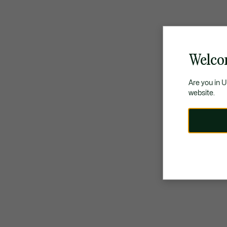
Welco
Are you in 
website.