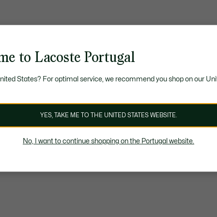
me to Lacoste Portugal
United States? For optimal service, we recommend you shop on our Uni
YES, TAKE ME TO THE UNITED STATES WEBSITE.
No, I want to continue shopping on the Portugal website.