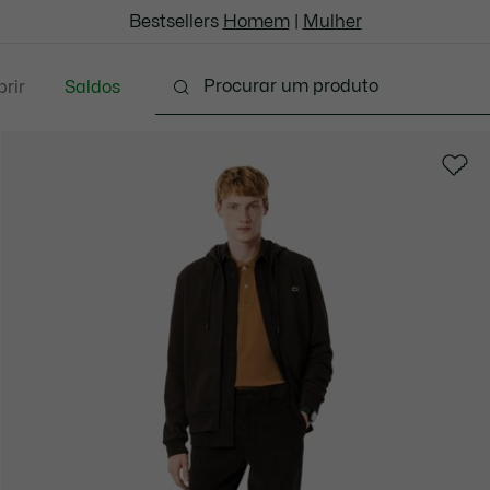
Bestsellers
Homem
|
Mulher
rir
Saldos
oda
Calçado
Acessórios
Marroquinaria & P