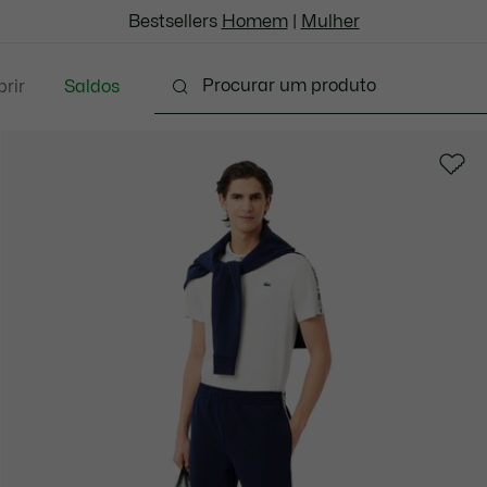
Bestsellers
Homem
|
Mulher
rir
Saldos
oda
Calçado
Acessórios
Marroquinaria & P