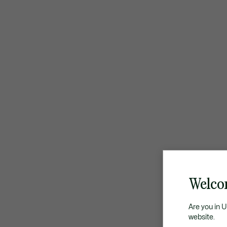
Welco
Are you in 
website.