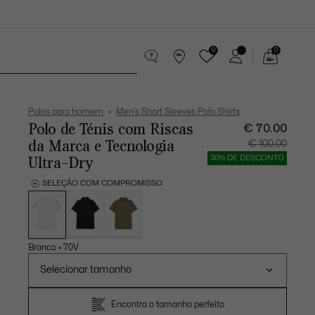
0
0
See
my
equenos artigos em couro
Desporto
shopping
bag
Polos para homem
Men's Short Sleeves Polo Shirts
Polo de Ténis com Riscas
€ 70.00
da Marca e Tecnologia
Preço
Preço
€ 100.00
após
original
desconto:
antes
Ultra-Dry
30% DE DESCONTO
€
do
70.00
descont
€
SELEÇÃO COM COMPROMISSO
100.00
Lista
de
variações
Branco
•
70V
Selecionar tamanho
Encontra o tamanho perfeito