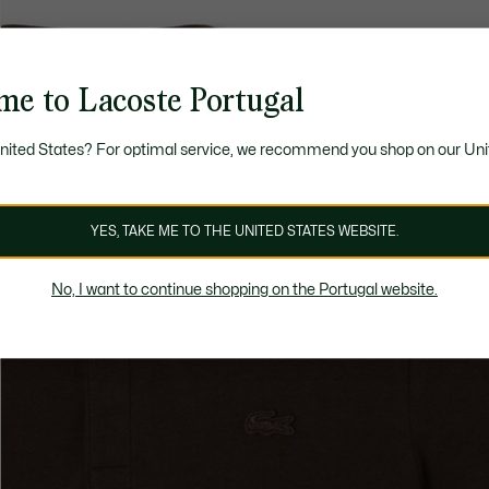
me to Lacoste Portugal
United States? For optimal service, we recommend you shop on our Uni
YES, TAKE ME TO THE UNITED STATES WEBSITE.
No, I want to continue shopping on the Portugal website.