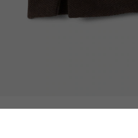
Polo Paris em Piqué Elástico Regular Fit
Descubra também