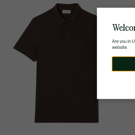
Welco
Are you in 
website.