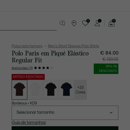
0
0
See
my
equenos artigos em couro
Desporto
shopping
bag
Polos para homem
Men's Short Sleeves Polo Shirts
Polo Paris em Piqué Elástico
Preço
Preço
€ 84.00
após
original
desconto:
antes
Regular Fit
€ 130.00
€
do
84.00
desconto:
€
35% DE
Avaliações (3)
130.00
DESCONTO
ARTIGO ESGOTADO
Lista
de
variações
+23
Cores
Bordeaux
•
KD9
Selecionar tamanho
Guia de tamanhos