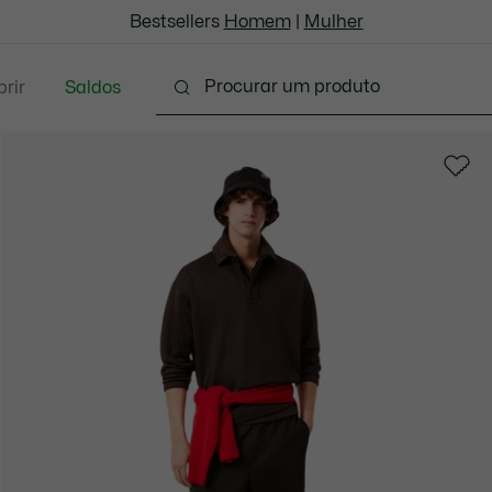
Bestsellers
Homem
|
Mulher
rir
Saldos
oda
Calçado
Acessórios
Marroquinaria & P