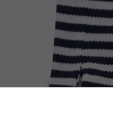
Polo L.12.12 Petit Piqué às Riscas Classic Fit
Descubra também