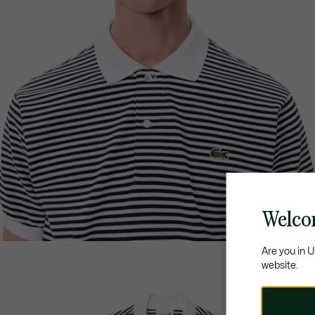
Welco
Are you in 
website.