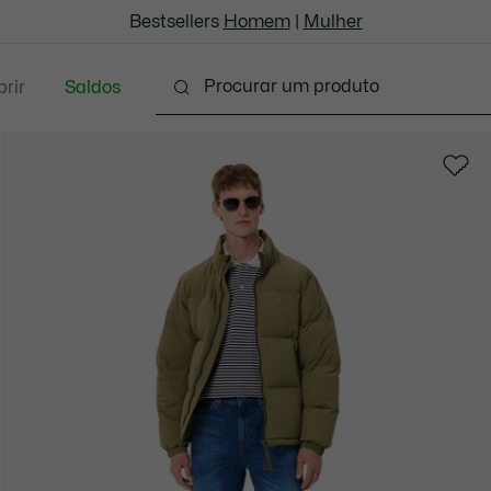
Bestsellers
Homem
|
Mulher
rir
Saldos
oda
Calçado
Acessórios
Marroquinaria & P