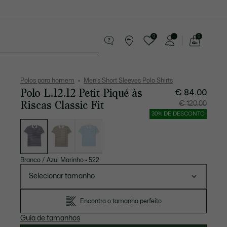
0
0
See
my
equenos artigos em couro
Desporto
shopping
bag
Polos para homem
Men's Short Sleeves Polo Shirts
Polo L.12.12 Petit Piqué às
€ 84.00
Riscas Classic Fit
Preço
Preço
€ 120.00
após
original
desconto:
antes
30% DE DESCONTO
€
do
Lista
84.00
descont
de
€
variações
120.00
Branco / Azul Marinho
•
522
Selecionar tamanho
Encontra o tamanho perfeito
Guia de tamanhos