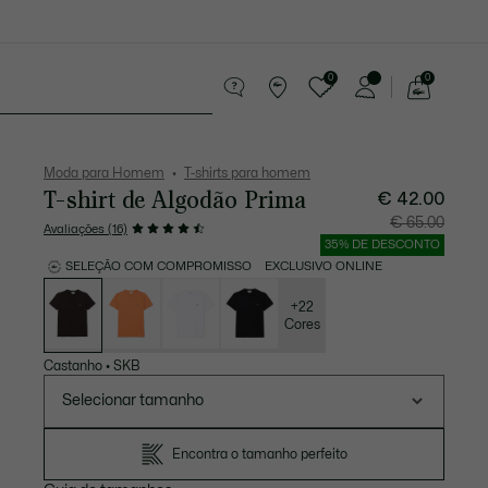
0
0
See
my
equenos artigos em couro
Desporto
shopping
bag
Moda para Homem
T-shirts para homem
T-shirt de Algodão Prima
€ 42.00
Preço
Preço
€ 65.00
Avaliações (16)
após
original
desconto:
antes
35% DE DESCONTO
€
do
42.00
descont
SELEÇÃO COM COMPROMISSO
EXCLUSIVO ONLINE
€
Lista
65.00
de
variações
+22
Cores
Castanho
•
SKB
Selecionar tamanho
Encontra o tamanho perfeito