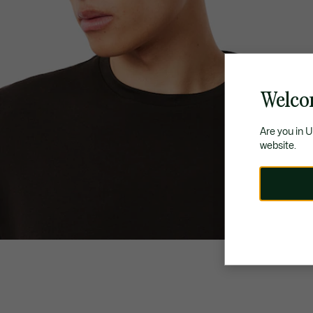
Welco
Are you in 
website.