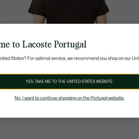
me to Lacoste Portugal
United States? For optimal service, we recommend you shop on our Uni
YES, TAKE ME TO THE UNITED STATES WEBSITE.
No, I want to continue shopping on the Portugal website.