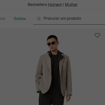
Bestsellers
Homem
|
Mulher
rir
Saldos
oda
Calçado
Acessórios
Marroquinaria & P