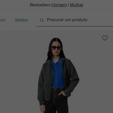
Bestsellers
Homem
|
Mulher
rir
Saldos
Marroquinaria & Pequenos artigos em couro
Aces