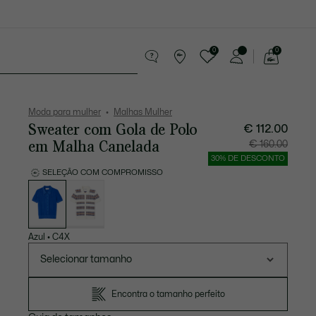
0
0
See
my
sórios
Desporto
Presentes do Crocodilo
shopping
bag
Moda para mulher
Malhas Mulher
Sweater com Gola de Polo
€ 112.00
em Malha Canelada
Preço
Preço
€ 160.00
após
original
desconto:
antes
30% DE DESCONTO
€
do
112.00
descont
SELEÇÃO COM COMPROMISSO
€
Lista
160.00
de
variações
Azul
•
C4X
Selecionar tamanho
Encontra o tamanho perfeito