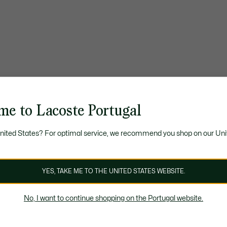
me to Lacoste Portugal
United States? For optimal service, we recommend you shop on our Uni
YES, TAKE ME TO THE UNITED STATES WEBSITE.
No, I want to continue shopping on the Portugal website.