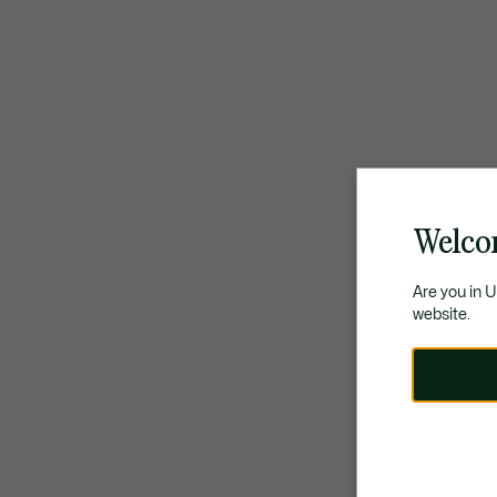
Welco
Are you in 
website.