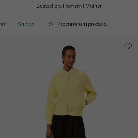
Bestsellers
Homem
|
Mulher
rir
Saldos
Marroquinaria & Pequenos artigos em couro
Aces