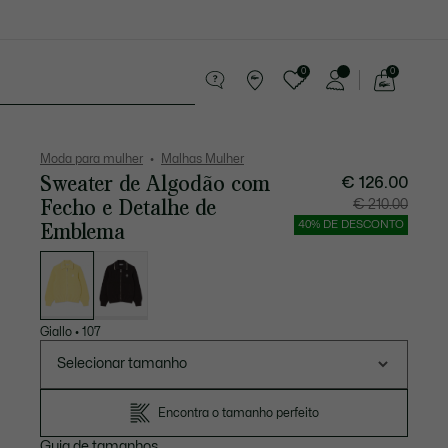
0
0
See
my
sórios
Desporto
Presentes do Crocodilo
shopping
bag
Moda para mulher
Malhas Mulher
Sweater de Algodão com
€ 126.00
Fecho e Detalhe de
Preço
Preço
€ 210.00
após
original
desconto:
antes
Emblema
40% DE DESCONTO
€
do
126.00
descont
€
Lista
210.00
de
variações
Giallo
•
107
Selecionar tamanho
Encontra o tamanho perfeito
Guia de tamanhos