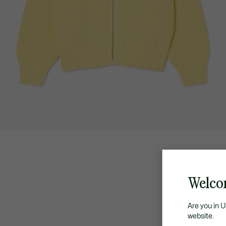
Welco
Are you in 
website.