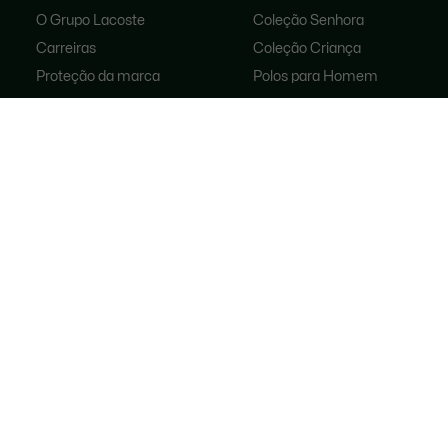
O Grupo Lacoste
Coleção Senhora
Carreiras
Coleção Criança
Proteção da marca
Polos para Homem
Polos para Mulher
Loja De Calçado
Lacoste Sport
Fatos De Treino
Malas para mulher