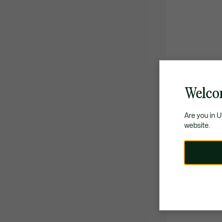
Welco
Are you in 
website.