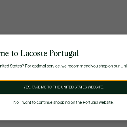
me to Lacoste Portugal
United States? For optimal service, we recommend you shop on our Uni
YES, TAKE ME TO THE UNITED STATES WEBSITE.
No, I want to continue shopping on the Portugal website.