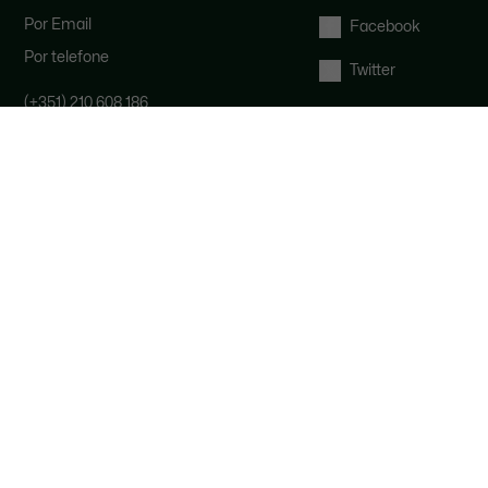
Por Email
Facebook
Por telefone
Twitter
(+351) 210 608 186
A nossa equipa de apoio ao cliente
está disponível de segunda a sexta-
feira, das 9h às 17h.
Direito de livre resolução