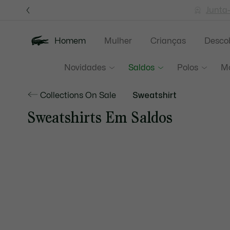
Banners
de
Junta
informação
Homem
Mulher
Crianças
Descob
Novidades
Saldos
Polos
M
Collections On Sale
Sweatshirt
Sweatshirts Em Saldos