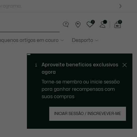
programa.
0
0
See
my
equenos artigos em couro
Desporto
shopping
bag