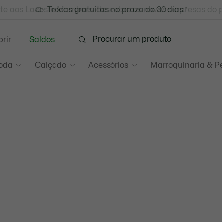
-te aos Lacoste Members
Trocas gratuitas
: descobre as novas surpresas do 
no prazo de 30 dias.*
rir
Saldos
oda
Calçado
Acessórios
Marroquinaria & P