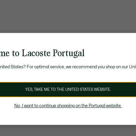
me to Lacoste Portugal
United States? For optimal service, we recommend you shop on our Uni
YES, TAKE ME TO THE UNITED STATES WEBSITE.
No, I want to continue shopping on the Portugal website.