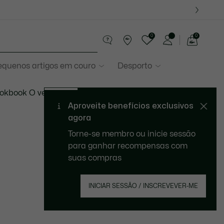
programa.
0
0
See
my
equenos artigos em couro
Desporto
shopping
bag
okbook O verão em destaque
Gift finder
Aproveite benefícios exclusivos
agora
Torne-se membro ou inicie sessão
para ganhar recompensas com
suas compras
INICIAR SESSÃO / INSCREVEVER-ME