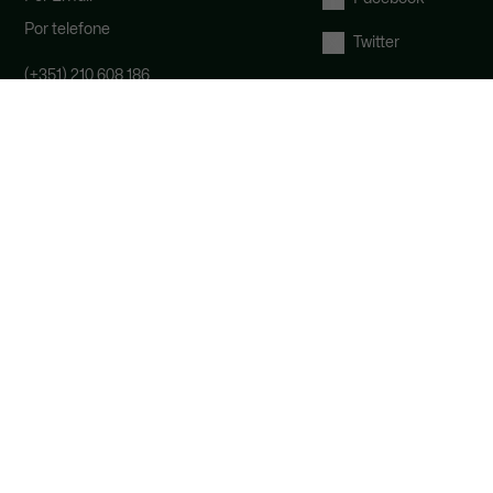
Por telefone
Twitter
(+351) 210 608 186
A nossa equipa de apoio ao cliente
está disponível de segunda a sexta-
feira, das 9h às 17h.
Direito de livre resolução