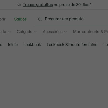
-te aos Lacoste Members
Trocas gratuitas
: descobre as novas surpresas do 
no prazo de 30 dias.*
rir
Saldos
oda
Calçado
Acessórios
Marroquinaria & P
io
Inicio
Lookbook
Lookbook Silhueta feminina
Lo