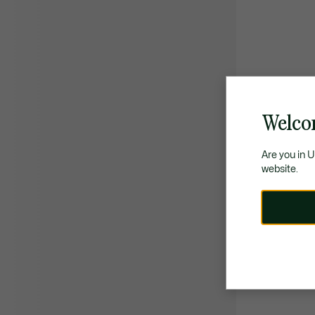
Welco
Are you in 
website.