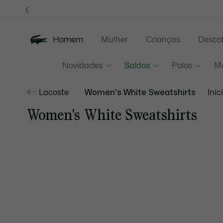
Banners
de
Junta
informação
Homem
Mulher
Crianças
Descob
Novidades
Saldos
Polos
M
Lacoste
Women's White Sweatshirts
Iníc
Women's White Sweatshirts