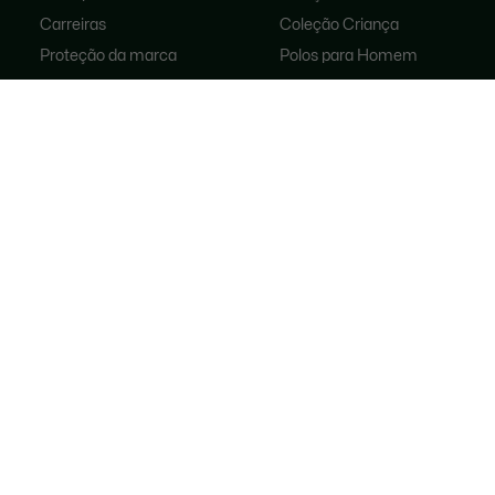
Carreiras
Coleção Criança
Proteção da marca
Polos para Homem
Polos para Mulher
Loja De Calçado
Lacoste Sport
Fatos De Treino
Malas para mulher