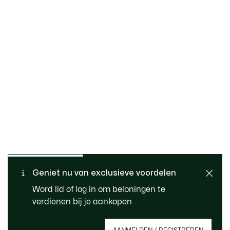
Gratis retourneren
Veilig betalen
Standaard verzending -
Geniet nu van exclusieve voordelen
Klantenservice
Gratis vanaf 99 €
Word lid of log in om beloningen te
verdienen bij je aankopen
Meld je aan om een account aan te maken,