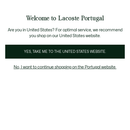
Banners
de
 Members
: descobre as novas surpresas do programa.
Trocas gratuitas
no prazo de 30 dias.*
informação
Welcome to Lacoste Portugal
See
0
0
my
shopping
bag
Are you in United States? For optimal service, we recommend
you shop on our United States website.
Calções Homem Em Saldos
YES, TAKE ME TO THE UNITED STATES WEBSITE.
No, I want to continue shopping on the Portugal website.