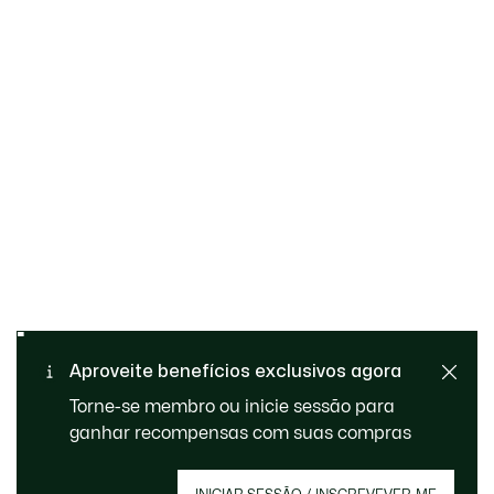
Trocas e devoluções
Pagamento seguro
gratuitas
Entrega Standard - Gratuita
Aproveite benefícios exclusivos agora
Ajuda
a partir de 99€
Torne-se membro ou inicie sessão para
ganhar recompensas com suas compras
Inscreve-te para criares a tua conta, tornares-